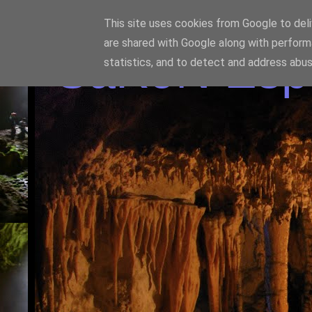
This site uses cookies from Google to deliv
are shared with Google along with perform
SaKoN Espel
statistics, and to detect and address abus