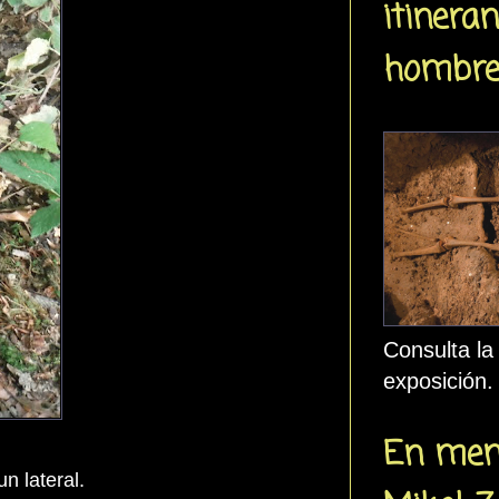
itineran
hombre
Consulta la
exposición.
En mem
n lateral.