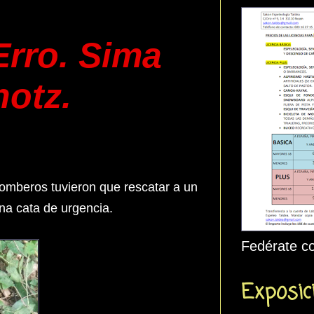
Erro. Sima
notz.
bomberos tuvieron que rescatar a un
una cata de urgencia.
Fedérate co
Exposic