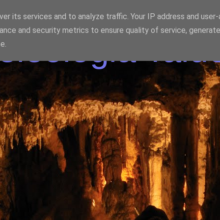
er its services and to analyze traffic. Your IP address and user
ance and security metrics to ensure quality of service, generat
eologia Talde
e.