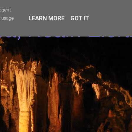
-agent
LEARN MORE
GOT IT
e usage
a, Noain Elort