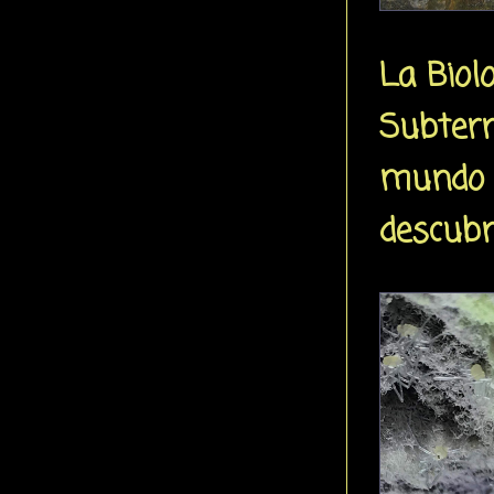
La Biol
Subterr
mundo 
descubr