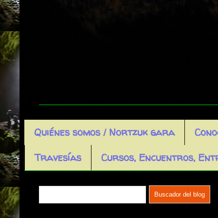
Quiénes somos / Nortzuk gara
Cono
Travesías
Cursos, Encuentros, Entr