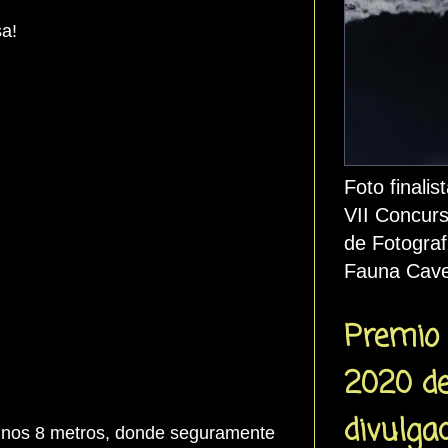
sa!
Foto finalis
VII Concurs
de Fotograf
Fauna Cave
Premio 
2020 d
divulga
a unos 8 metros, donde seguramente