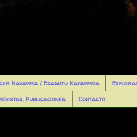
cer Navarra / Ezagutu Nafarroa
Explora
evistas, Publicaciones.
Contacto