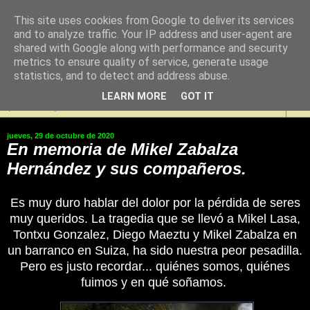
This site uses cookies from Google to deliver its services
SaKoN Espeleologia
and to analyze traffic. Your IP address and user-agent are
shared with Google along with performance and security
Taldea, Noain Elortzibar
metrics to ensure quality of service, generate usage
statistics, and to detect and address abuse.
LEARN MORE
GOT IT
▼
jueves, 29 de octubre de 2020
En memoria de Mikel Zabalza
Hernández y sus compañeros.
Es muy duro hablar del dolor por la pérdida de seres
muy queridos. La tragedia que se llevó a Mikel Lasa,
Tontxu Gonzalez, Diego Maeztu y Mikel Zabalza en
un barranco en Suiza, ha sido nuestra peor pesadilla.
Pero es justo recordar... quiénes somos, quiénes
fuimos y en qué soñamos.