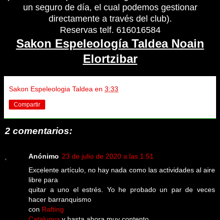
un seguro de día, el cual podemos gestionar
directamente a través del club).
Reservas telf. 616016584
Sakon Espeleología Taldea Noain
Elortzibar
Sakon Espeleologia Taldea
en
3:33
Compartir
2 comentarios:
Anónimo
23 de julio de 2020 a las 1:51
Excelente artículo, no hay nada como las actividades al aire
libre para
quitar a uno el estrés. Yo he probado un par de veces
hacer barranquismo
con
Rafting
Catalunya
y hasta ahora muy contento.