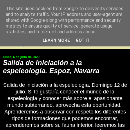
This site uses cookies from Google to deliver its services
SaKoN Espeleologia
and to analyze traffic. Your IP address and user-agent are
shared with Google along with performance and security
Taldea, Noain Elortzibar
metrics to ensure quality of service, generate usage
statistics, and to detect and address abuse.
LEARN MORE
GOT IT
▼
lunes, 6 de julio de 2020
Salida de iniciación a la
espeleología. Espoz, Navarra
Salida de iniciación a la espeleología. Domingo 12 de
julio. Si te gustaría conocer el mundo de la
espeleología y conocer más sobre el apasionante
mundo subterráneo, aprovecha esta oportunidad.
Aprenderemos a observar con respeto los diferentes
tipos de formaciones que podemos encontrar,
aprenderemos sobre su fauna interior, leeremos las