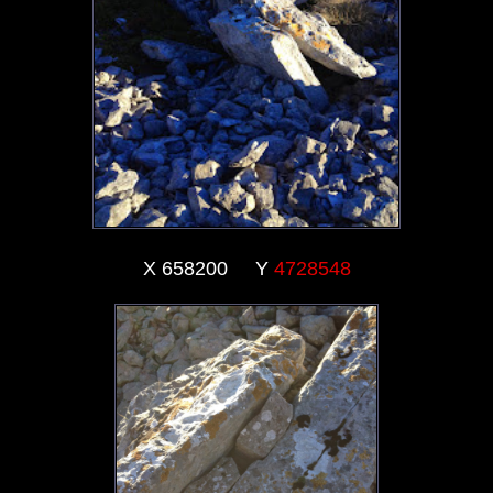
X 658200 Y
4728548