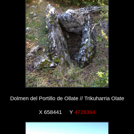
Dolmen del Portillo de Ollate // Trikuharria Olate
X 658441 Y
4728394