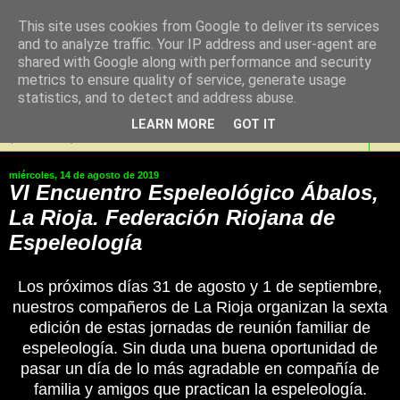
This site uses cookies from Google to deliver its services
SaKoN Espeleologia
and to analyze traffic. Your IP address and user-agent are
shared with Google along with performance and security
Taldea, Noain Elortzibar
metrics to ensure quality of service, generate usage
statistics, and to detect and address abuse.
LEARN MORE
GOT IT
▼
miércoles, 14 de agosto de 2019
VI Encuentro Espeleológico Ábalos,
La Rioja. Federación Riojana de
Espeleología
Los próximos días 31 de agosto y 1 de septiembre,
nuestros compañeros de La Rioja organizan la sexta
edición de estas jornadas de reunión familiar de
espeleología. Sin duda una buena oportunidad de
pasar un día de lo más agradable en compañía de
familia y amigos que practican la espeleología.