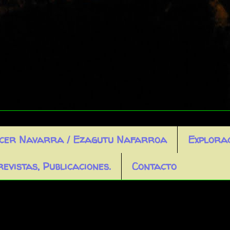
cer Navarra / Ezagutu Nafarroa
Explora
evistas, Publicaciones.
Contacto