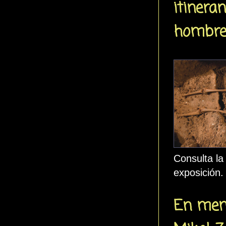
itineran
hombre
Consulta la
exposición.
En mem