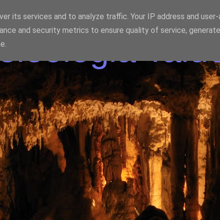
er its services and to analyze traffic. Your IP address and user
ance and security metrics to ensure quality of service, generat
eologia Talde
e.