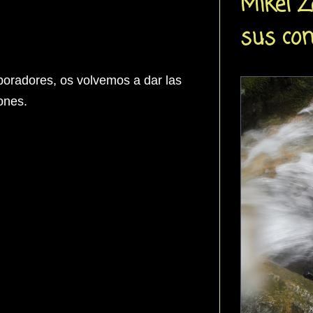
Mikel Z
sus co
oradores, os v
olvemos a dar las
iones.