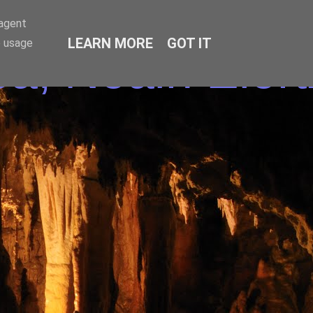
-agent
LEARN MORE
GOT IT
e usage
a, Noain Elort