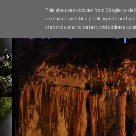
This site uses cookies from Google to deliv
are shared with Google along with perform
SaKoN Espel
statistics, and to detect and address abus