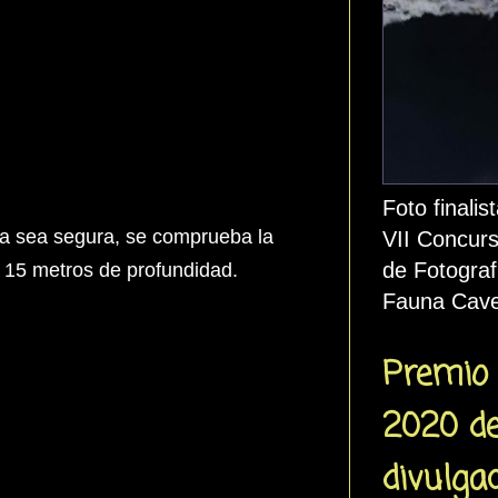
Foto finalis
da sea segura, se comprueba la
VII Concurs
de Fotograf
as 15 metros de profundidad.
Fauna Cave
Premio 
2020 d
divulga