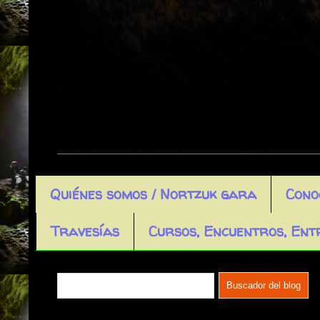
Quiénes somos / Nortzuk gara
Cono
Travesías
Cursos, Encuentros, Entr