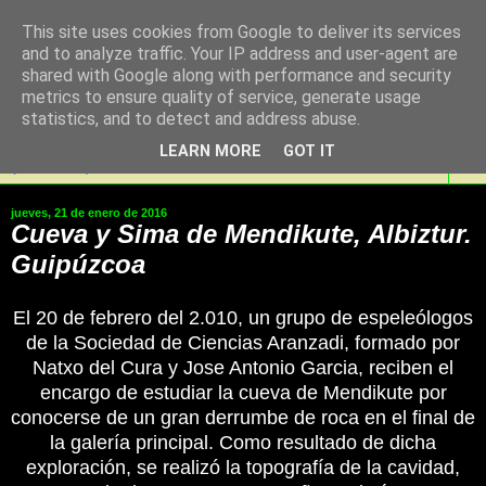
This site uses cookies from Google to deliver its services
SaKoN Espeleologia
and to analyze traffic. Your IP address and user-agent are
shared with Google along with performance and security
Taldea, Noain Elortzibar
metrics to ensure quality of service, generate usage
statistics, and to detect and address abuse.
LEARN MORE
GOT IT
▼
jueves, 21 de enero de 2016
Cueva y Sima de Mendikute, Albiztur.
Guipúzcoa
El 20 de febrero del 2.010, un grupo de espeleólogos
de la Sociedad de Ciencias Aranzadi, formado por
Natxo del Cura y Jose Antonio Garcia, reciben el
encargo de estudiar la cueva de Mendikute por
conocerse de un gran derrumbe de roca en el final de
la galería principal. Como resultado de dicha
exploración, se realizó la topografía de la cavidad,